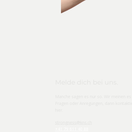
Melde dich bei uns.
Manche sagen es nur so. Wir meinen es 
Fragen oder Anregungen, dann kontakti
hier
.
strongness@kns.ch
+41 79 611 40 88