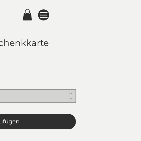
chenkkarte
ufügen